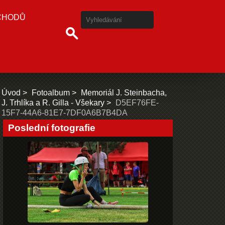
CHODŮ
Úvod
Fotoalbum
Memoriál J. Steinbacha,
J. Trhlíka a R. Gilla - Všekary
D5EF76FE-
15F7-44A6-81E7-7DF0A6B7B4DA
Poslední fotografie