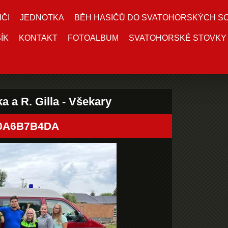
IČI
JEDNOTKA
BĚH HASIČŮ DO SVATOHORSKÝCH S
ÍK
KONTAKT
FOTOALBUM
SVATOHORSKÉ STOVKY
a a R. Gilla - Všekary
F0A6B7B4DA