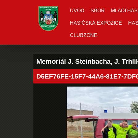
ÚVOD
SBOR
MLADÍ HAS
HASIČSKÁ EXPOZICE
HAS
CLUBZONE
Memoriál J. Steinbacha, J. Trhlík
D5EF76FE-15F7-44A6-81E7-7D