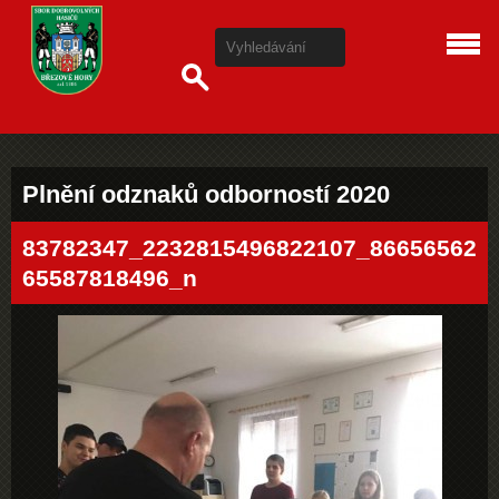
Plnění odznaků odborností 2020
83782347_2232815496822107_86656562
65587818496_n