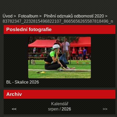
Úvod
Fotoalbum
Plnění odznaků odborností 2020
83782347_2232815496822107_8665656265587818496_n
Poslední fotografie
BL - Skalice 2026
Archiv
Kalendář
<<
srpen /
2026
>>