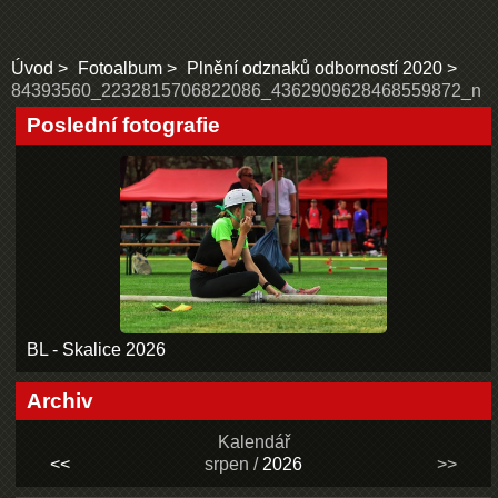
Úvod
Fotoalbum
Plnění odznaků odborností 2020
84393560_2232815706822086_4362909628468559872_n
Poslední fotografie
BL - Skalice 2026
Archiv
Kalendář
<<
srpen /
2026
>>