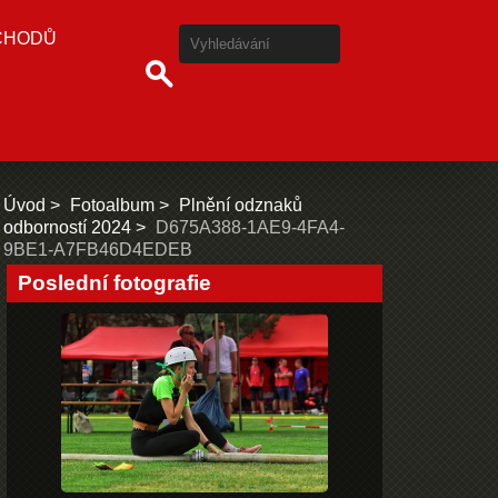
CHODŮ
Úvod
Fotoalbum
Plnění odznaků
odborností 2024
D675A388-1AE9-4FA4-
9BE1-A7FB46D4EDEB
Poslední fotografie