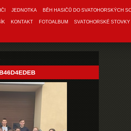
IČI
JEDNOTKA
BĚH HASIČŮ DO SVATOHORSKÝCH S
ÍK
KONTAKT
FOTOALBUM
SVATOHORSKÉ STOVKY
FB46D4EDEB