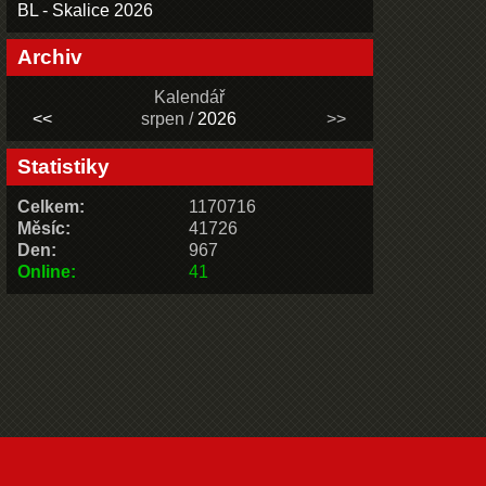
BL - Skalice 2026
Archiv
Kalendář
<<
srpen /
2026
>>
Statistiky
Celkem:
1170716
Měsíc:
41726
Den:
967
Online:
41