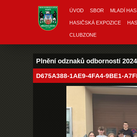
ÚVOD
SBOR
MLADÍ HAS
HASIČSKÁ EXPOZICE
HAS
CLUBZONE
Plnění odznaků odborností 2024
D675A388-1AE9-4FA4-9BE1-A7