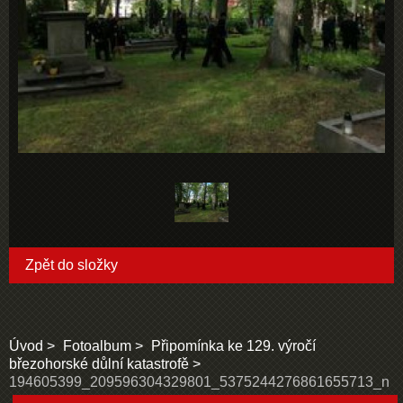
Zpět do složky
Úvod
Fotoalbum
Připomínka ke 129. výročí
březohorské důlní katastrofě
194605399_209596304329801_5375244276861655713_n