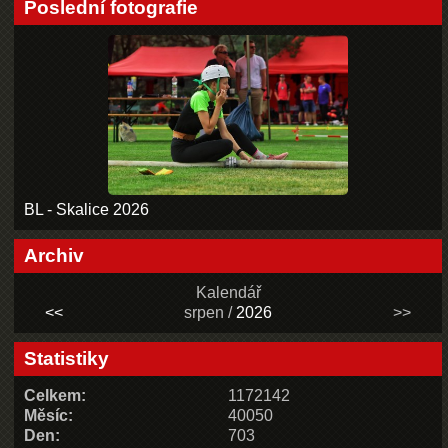
Poslední fotografie
BL - Skalice 2026
Archiv
Kalendář
<<
srpen /
2026
>>
Statistiky
Celkem:
1172142
Měsíc:
40050
Den:
703