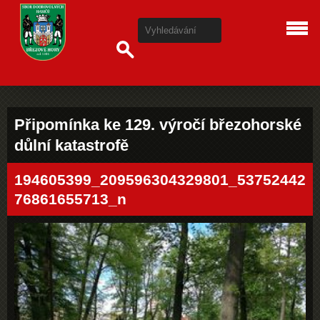
Připomínka ke 129. výročí březohorské
důlní katastrofě
194605399_209596304329801_53752442
76861655713_n